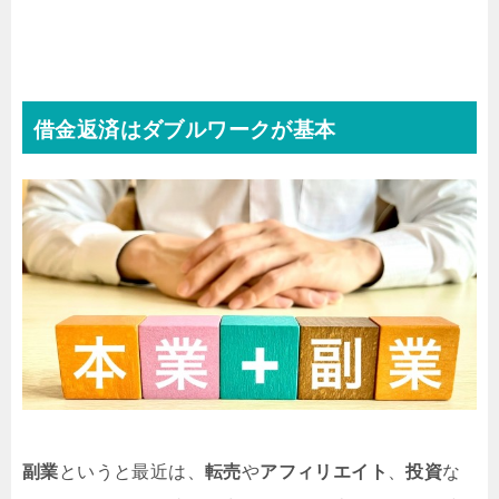
借金返済はダブルワークが基本
副業
というと最近は、
転売
や
アフィリエイト
、
投資
な